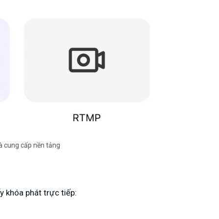
 cung cấp nền tảng
y khóa phát trực tiếp: