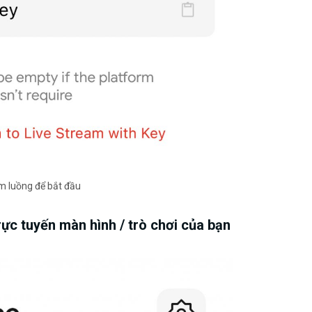
m luồng để bắt đầu
ực tuyến màn hình / trò chơi của bạn