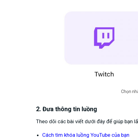
Chọn nhà
2. Đưa thông tin luồng
Theo dõi các bài viết dưới đây để giúp bạn lấ
Cách tìm khóa luồng YouTube của bạn