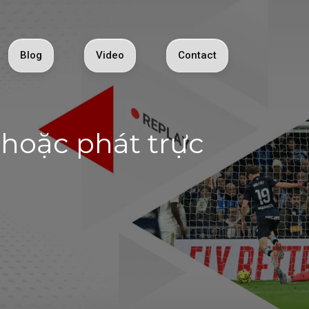
Blog
Video
Contact
hoặc phát trực