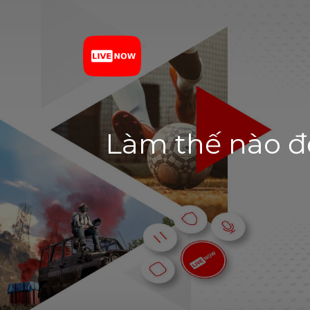
Làm thế nào đ