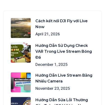
Cách kết nối DJI Fly với Live
Now
April 21, 2026
Hướng Dẫn Sử Dụng Check
VAR Trong Live Stream Bóng
Đá
December 1, 2025
Hướng Dẫn Live Stream Bằng
Nhiều Camera
November 23, 2025
Hướng Dẫn Sửa Lỗi Thường