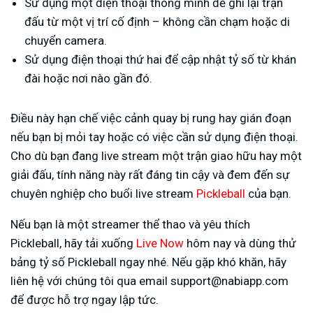
Sử dụng một điện thoại thông minh để ghi lại trận
đấu từ một vị trí cố định – không cần chạm hoặc di
chuyển camera.
Sử dụng điện thoại thứ hai để cập nhật tỷ số từ khán
đài hoặc nơi nào gần đó.
Điều này hạn chế việc cảnh quay bị rung hay gián đoạn
nếu bạn bị mỏi tay hoặc có việc cần sử dụng điện thoại.
Cho dù bạn đang live stream một trận giao hữu hay một
giải đấu, tính năng này rất đáng tin cậy và đem đến sự
chuyên nghiệp cho buổi live stream
Pickleball
của bạn.
Nếu bạn là một streamer thể thao và yêu thích
Pickleball, hãy tải xuống
Live Now
hôm nay và dùng thử
bảng tỷ số Pickleball ngay nhé. Nếu gặp khó khăn, hãy
liên hệ với chúng tôi qua email
support@nabiapp.com
để được hỗ trợ ngay lập tức.