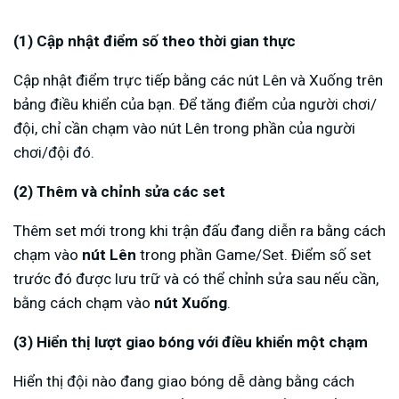
(1) Cập nhật điểm số theo thời gian thực
Cập nhật điểm trực tiếp bằng các nút Lên và Xuống trên
bảng điều khiển của bạn. Để tăng điểm của người chơi/
đội, chỉ cần chạm vào nút Lên trong phần của người
chơi/đội đó.
(2) Thêm và chỉnh sửa các set
Thêm set mới trong khi trận đấu đang diễn ra bằng cách
chạm vào
nút Lên
trong phần Game/Set. Điểm số set
trước đó được lưu trữ và có thể chỉnh sửa sau nếu cần,
bằng cách chạm vào
nút Xuống
.
(3) Hiển thị lượt giao bóng với điều khiển một chạm
Hiển thị đội nào đang giao bóng dễ dàng bằng cách