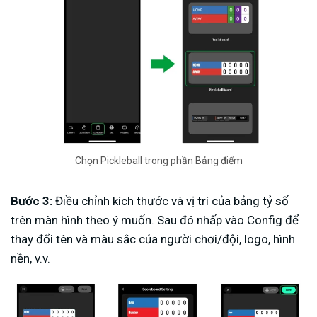
Chọn Pickleball trong phần Bảng điểm
Bước 3:
Điều chỉnh kích thước và vị trí của bảng tỷ số
trên màn hình theo ý muốn. Sau đó nhấp vào Config để
thay đổi tên và màu sắc của người chơi/đội, logo, hình
nền, v.v.