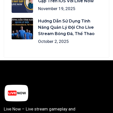
Gặp Trên iOS Với Live Now
November 19, 2025
Hướng Dẫn Sử Dụng Tính
Năng Quản Lý Đội Cho Live
Stream Bóng Đá, Thể Thao
October 2, 2025
Live Now – Live stream gameplay and