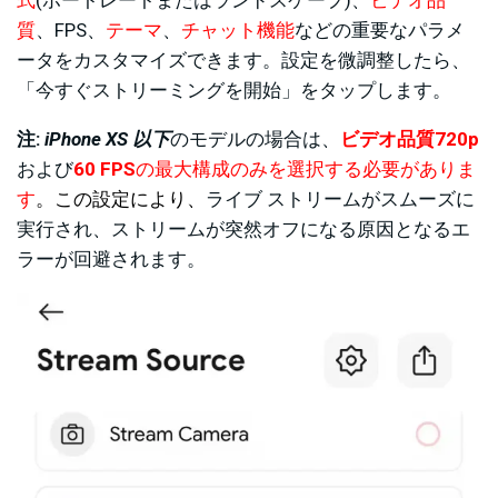
質
、FPS、
テーマ
、
チャット機能
などの重要なパラメ
ータをカスタマイズできます。設定を微調整したら、
「今すぐストリーミングを開始」をタップします。
注:
iPhone XS 以下
のモデルの場合は、
ビデオ品質
720p
および
60 FPS
の最大構成のみを選択する必要がありま
す
。この設定により、
ライブ ストリームがスムーズに
実行され、ストリームが突然オフになる原因となるエ
ラーが回避されます。