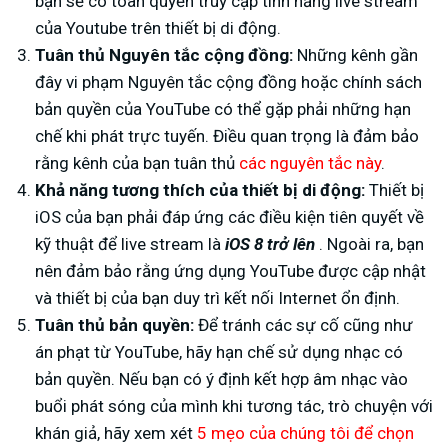
bạn sẽ có toàn quyền truy cập tính năng live stream
của Youtube trên thiết bị di động.
Tuân thủ Nguyên tắc cộng đồng:
Những kênh gần
đây vi phạm Nguyên tắc cộng đồng hoặc chính sách
bản quyền của YouTube có thể gặp phải những hạn
chế khi phát trực tuyến. Điều quan trọng là đảm bảo
rằng kênh của bạn tuân thủ
các nguyên tắc này
.
Khả năng tương thích của thiết bị di động:
Thiết bị
iOS của bạn phải đáp ứng các điều kiện tiên quyết về
kỹ thuật để live stream là
iOS 8 trở lên
. Ngoài ra, bạn
nên đảm bảo rằng ứng dụng YouTube được cập nhật
và thiết bị của bạn duy trì kết nối Internet ổn định.
Tuân thủ bản quyền:
Để tránh các sự cố cũng như
án phạt từ YouTube, hãy hạn chế sử dụng nhạc có
bản quyền. Nếu bạn có ý định kết hợp âm nhạc vào
buổi phát sóng của mình khi tương tác, trò chuyện với
khán giả, hãy xem xét
5 mẹo của chúng tôi để chọn