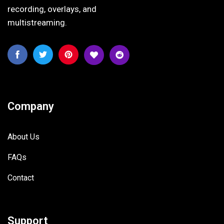
recording, overlays, and
multistreaming.
Company
About Us
FAQs
Contact
Support