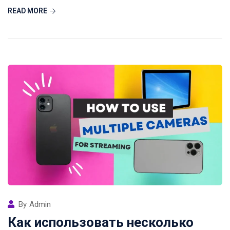
READ MORE
By
Admin
Как использовать несколько