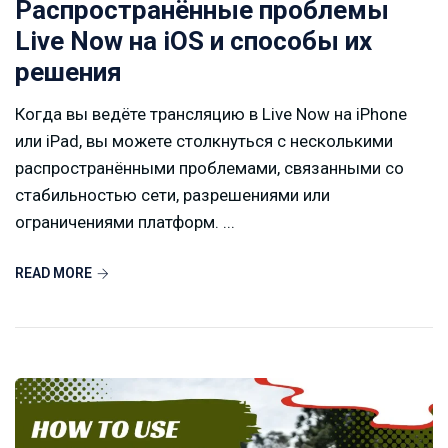
Распространённые проблемы
Live Now на iOS и способы их
решения
Когда вы ведёте трансляцию в Live Now на iPhone
или iPad, вы можете столкнуться с несколькими
распространёнными проблемами, связанными со
стабильностью сети, разрешениями или
ограничениями платформ. ...
READ MORE