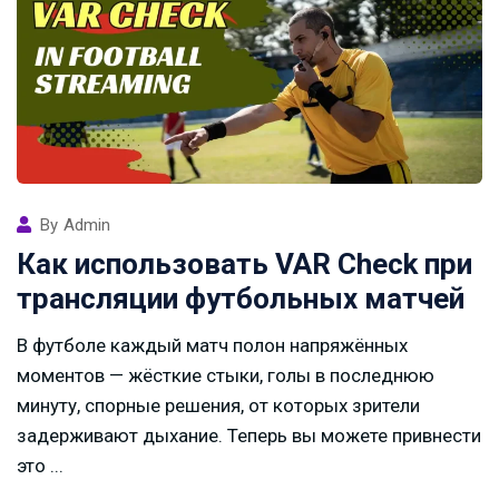
By
Admin
Как использовать VAR Check при
трансляции футбольных матчей
В футболе каждый матч полон напряжённых
моментов — жёсткие стыки, голы в последнюю
минуту, спорные решения, от которых зрители
задерживают дыхание. Теперь вы можете привнести
это ...