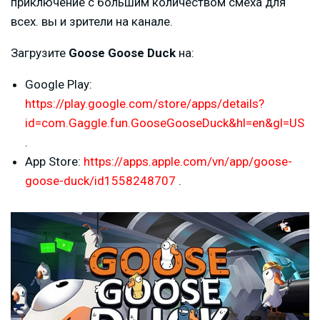
приключение с большим количеством смеха для
всех. вы и зрители на канале.
Загрузите
Goose Goose Duck
на:
Google Play:
https://play.google.com/store/apps/details?
id=com.Gaggle.fun.GooseGooseDuck&hl=en&gl=US
.
App Store:
https://apps.apple.com/vn/app/goose-
goose-duck/id1558248707
.