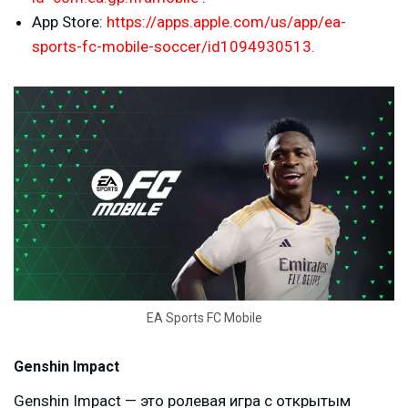
App Store:
https://apps.apple.com/us/app/ea-
sports-fc-mobile-soccer/id1094930513.
EA Sports FC Mobile
Genshin Impact
Genshin Impact — это ролевая игра с открытым