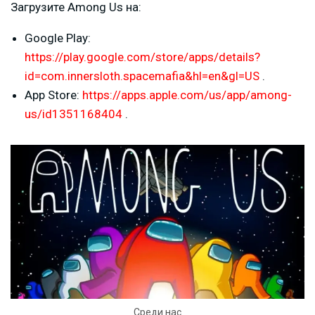
Загрузите Among Us на:
Google Play:
https://play.google.com/store/apps/details?
id=com.innersloth.spacemafia&hl=en&gl=US
.
App Store:
https://apps.apple.com/us/app/among-
us/id1351168404
.
Среди нас