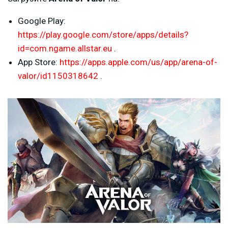
Google Play:
https://play.google.com/store/apps/details?
id=com.ngame.allstar.eu
.
App Store:
https://apps.apple.com/us/app/arena-of-
valor/id1150318642
.