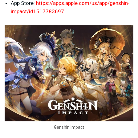
App Store:
https://apps.apple.com/us/app/genshin-
impact/id1517783697
.
Genshin Impact