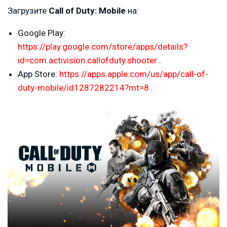
Загрузите
Call of Duty: Mobile
на:
Google Play:
https://play.google.com/store/apps/details?
id=com.activision.callofduty.shooter
.
App Store:
https://apps.apple.com/us/app/call-of-
duty-mobile/id1287282214?mt=8
.