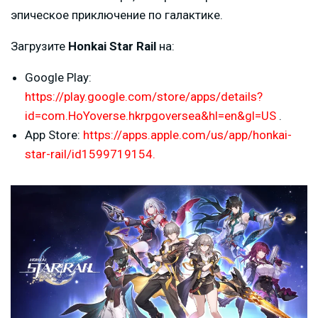
эпическое приключение по галактике.
Загрузите
Honkai Star Rail
на:
Google Play:
https://play.google.com/store/apps/details?
id=com.HoYoverse.hkrpgoversea&hl=en&gl=US
.
App Store:
https://apps.apple.com/us/app/honkai-
star-rail/id1599719154.