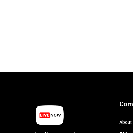
Com
About