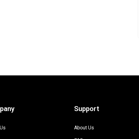
pany
Support
 Us
About Us