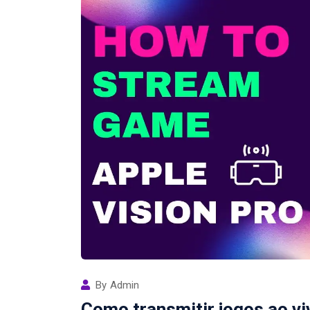
By
Admin
Como transmitir jogos ao vi