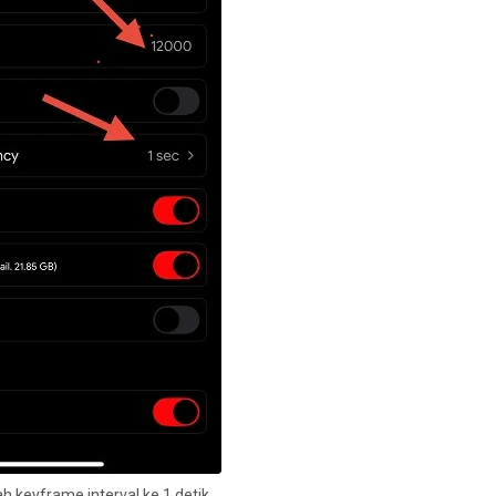
h keyframe interval ke 1 detik