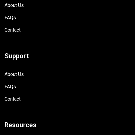
About Us
FAQs
Contact
Support
About Us
FAQs
Contact
Resources