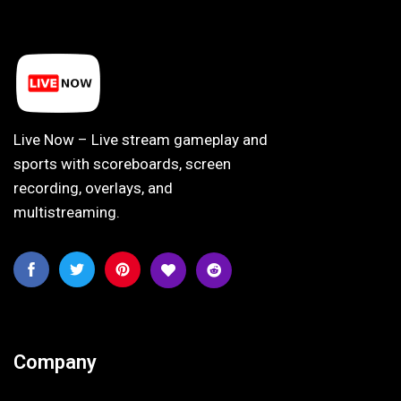
Live Now – Live stream gameplay and
sports with scoreboards, screen
recording, overlays, and
multistreaming.
Company