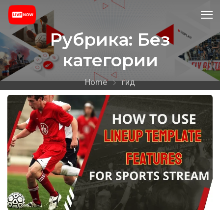
Рубрика:
Без
категории
Home
гид