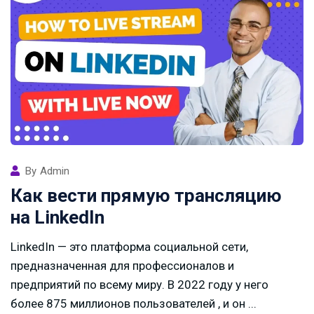
By
Admin
Как вести прямую трансляцию
на LinkedIn
LinkedIn — это платформа социальной сети,
предназначенная для профессионалов и
предприятий по всему миру. В 2022 году у него
более 875 миллионов пользователей , и он ...