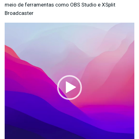
meio de ferramentas como OBS Studio e XSplit
Broadcaster
T
o
c
a
d
o
r
d
e
v
í
d
e
o