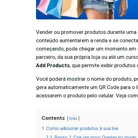
Vender ou promover produtos durante uma l
conteúdo aumentarem a renda e se conecta
começando, pode chegar um momento em qu
parceiro, da sua própria loja ou até um cur
Add Products
, que permite exibir produtos
Você poderá mostrar o nome do produto, pr
gera automaticamente um QR Code para o li
acessarem o produto pelo celular. Veja com
Contents
hide
1
Como adicionar produtos à sua live
1.1
Passo 1: Crie um novo Overlay no mod