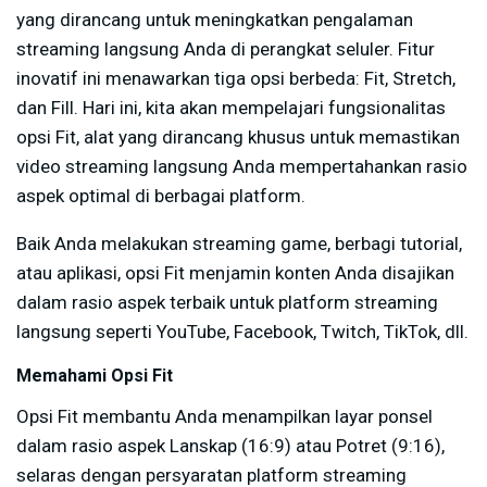
yang dirancang untuk meningkatkan pengalaman
streaming langsung Anda di perangkat seluler. Fitur
inovatif ini menawarkan tiga opsi berbeda: Fit, Stretch,
dan Fill. Hari ini, kita akan mempelajari fungsionalitas
opsi Fit, alat yang dirancang khusus untuk memastikan
video streaming langsung Anda mempertahankan rasio
aspek optimal di berbagai platform.
Baik Anda melakukan streaming game, berbagi tutorial,
atau aplikasi, opsi Fit menjamin konten Anda disajikan
dalam rasio aspek terbaik untuk platform streaming
langsung seperti YouTube, Facebook, Twitch, TikTok, dll.
Memahami Opsi Fit
Opsi Fit membantu Anda menampilkan layar ponsel
dalam rasio aspek Lanskap (16:9) atau Potret (9:16),
selaras dengan persyaratan platform streaming