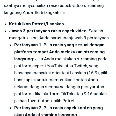
saatnya menyesuaikan rasio aspek video streaming
langsung Anda. Ikuti langkah ini:
Ketuk ikon Potret/Lanskap.
Jawab 3 pertanyaan rasio aspek video:
Setelah
mengetuk ikon, Anda harus menjawab 3 pertanyaan.
Pertanyaan 1: Pilih rasio yang sesuai dengan
platform tempat Anda melakukan streaming
langsung:
Jika Anda melakukan streaming pada
platform seperti YouTube atau Twitch, yang
biasanya menyukai orientasi Lanskap (16:9), pilih
Lanskap ini untuk memastikan konten Anda
selaras dengan sempurna dengan persyaratan
platform. Jika platform TikTok atau 9:16 adalah
pilihan favorit Anda, pilih Potret.
Pertanyaan 2: Pilih rasio aspek konten yang
akan Anda streaming langsung.