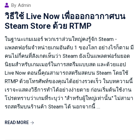
By
Admin
วิธีใช้ Live Now เพื่อออกอากาศบน
Steam Store ด้วย RTMP
ในฐานะเกมเมอร์ พวกเราส่วนใหญ่คงรู้จัก Steam -
แพลตฟอร์มจำหน่ายเกมอันดับ 1 ของโลก อย่างไรก็ตาม มี
คนไม่กี่คนที่สังเกตเห็นว่า Steam ยังเป็นแพลตฟอร์มยอด
นิยมสำหรับเกมเมอร์ในการสตรีมแบบสด และด้วยแอป
Live Now ตอนนี้คุณสามารถสตรีมสดบน Steam โดยใช้
RTMP ด้วยโทรศัพท์ของคุณได้อย่างรวดเร็ว ในบทความนี้
เราจะแสดงวิธีการทำได้อย่างง่ายดาย ก่อนเริ่มต้นใช้งาน
โปรดทราบว่าเกมที่ระบุว่า "สำหรับผู้ใหญ่เท่านั้น" ไม่สามา
รถสตรีมบนร้านค้า Steam ได้ นอกจากนี้ ...
READ MORE