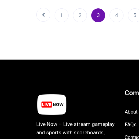
1
2
3
4
5
Com
About
Live Now – Live stream gameplay
FAQs
and sports with scoreboards,
Contac